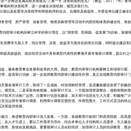
进一步推进直属高校贯彻落实“三重一大”决策制度的意见》（教监〔2011〕7号）要
议事规则和决策程序，进一步健全决策机制，规范决策行为。
、出借以及处置等决策程序和审批程序的合法、合规性及效益性，并督促单位建立健全
财务管理、房产管理、设备管理、物资采购管理等活动中内部控制体系的健全性、有效
教育内部审计机构应树立科学的审计理念，以“强管理、防风险、促发展”为目标，探索
损失浪费等方面入手，找出管理、决策、效益等方面存在的突出问题，同时提出建议和
理和提高效益的、或在经济活动中具有典型代表性的事项开展专项审计调查，提出行之
利益，服务教育事业发展和改革的大局。因此，教育内审审计机构要树立和谐审计观，
理，提高审计功效，进一步发挥教育内部审计建设性作用，真正实现教育内部审计“三
极开展各项审计工作，取得了一定成效，对加强财经管理，促进廉政建设发挥了积极的
化、规范化。二是采取有效措施，创新审计方法。一方面加强资源整合，借助有限的资
审计技术方法推广运用。注重审计信息化建设，加大审计信息化引入力度，积极推广计
是灵活运用专项审计调查。利用审计调查宏观性强、作用范围大、工作方式灵活的特点
观决策提供依据。
务能力，推进教育内部审计深入发展。一方面，各级教育行政部门和高等院校，应高度
先，在人才引进上，要以工作需求为导向，结合本单位人才结构和人员需求，引入最合
新形势、新使命及新挑战，要重视审计人员在职培训，加强审计人员的培训教育，逐步