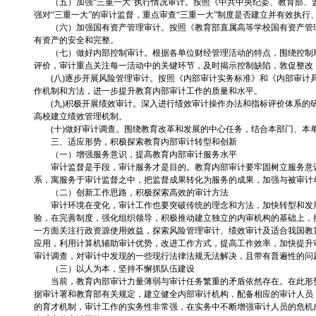
（五）加强“三重一大”执行情况审计。按照《中共中央纪委、教育部、监
强对“三重一大”的审计监督，重点审查“三重一大”制度是否建立并有效执
（六）加强国有资产管理审计。按照《教育部直属高等学校国有资产管理
有资产的安全和完整。
（七）做好内部控制审计。根据各单位财经管理活动的特点，围绕控制
评价，审计重点关注每一活动中的关键环节，及时揭示控制缺陷，敦促整改
(八)逐步开展风险管理审计。按照《内部审计实务标准》和《内部审计
作机制和方法，进一步提升教育内部审计工作的质量和水平。
(九)积极开展绩效审计。深入进行绩效审计操作办法和指标评价体系
高校建立绩效管理机制。
(十)做好审计调查。围绕教育改革和发展的中心任务，结合本部门、
三、适应形势，积极探索教育内部审计转型和创新
（一）增强服务意识，提高教育内部审计服务水平
审计监督是手段，审计服务才是目的。教育内部审计要牢固树立服务意
系，寓服务于审计监督之中，把监督成果转化为服务的成果，加强与被审计
（二）创新工作思路，积极探索高效的审计方法
审计环境在变化，审计工作也要突破传统的理念和方法，加快转型和发
验，在完善制度，强化组织领导，积极推动建立独立的内审机构的基础上，
一方面关注行政资源使用效益，探索风险管理审计、绩效审计及适合我国教
应用，利用计算机辅助审计优势，改进工作方式，提高工作效率，加快提升
审计调查，对审计中发现的一些现行法律法规无法解决，且带有普遍性的问
（三）以人为本，坚持不懈抓队伍建设
当前，教育内部审计力量薄弱与审计任务繁重的矛盾依然存在。在此形
据审计署和教育部有关规定，建立健全内部审计机构，配备相应的审计人员
的育才机制，审计工作的实务性非常强，在实务中不断增强审计人员的危机