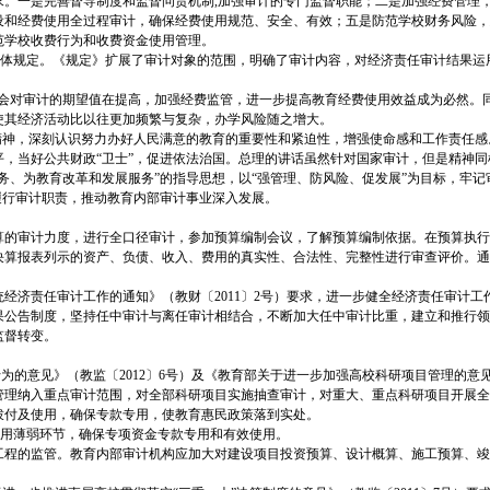
新要求。一是完善督导制度和监督问责机制,加强审计的专门监督职能；二是加强经费管理
设和经费使用全过程审计，确保经费使用规范、安全、有效；五是防范学校财务风险，
范学校收费行为和收费资金使用管理。
做了具体规定。《规定》扩展了审计对象的范围，明确了审计内容，对经济责任审计结果
，社会对审计的期望值在提高，加强经费监管，进一步提高教育经费使用效益成为必然。
使其经济活动比以往更加频繁与复杂，办学风险随之增大。
精神，深刻认识努力办好人民满意的教育的重要性和紧迫性，增强使命感和工作责任感
水平，当好公共财政“卫士”，促进依法治国。总理的讲话虽然针对国家审计，但是精神
、为教育改革和发展服务”的指导思想，以“强管理、防风险、促发展”为目标，牢记
履行审计职责，推动教育内部审计事业深入发展。
决算的审计力度，进行全口径审计，参加预算编制会议，了解预算编制依据。在预算执
决算报表列示的资产、负债、收入、费用的真实性、合法性、完整性进行审查评价。通
统经济责任审计工作的通知》（教财〔2011〕2号）要求，进一步健全经济责任审计工
果公告制度，坚持任中审计与离任审计相结合，不断加大任中审计比重，建立和推行领
监督转变。
的意见》（教监〔2012〕6号）及《教育部关于进一步加强高校科研项目管理的意见》
管理纳入重点审计范围，对全部科研项目实施抽查审计，对重大、重点科研项目开展全
拨付及使用，确保专款专用，使教育惠民政策落到实处。
金使用薄弱环节，确保专项资金专款专用和有效使用。
缮工程的监管。教育内部审计机构应加大对建设项目投资预算、设计概算、施工预算、