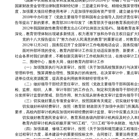
《国家中长期教育改革和发展规划纲要(2010-2020年)》明确了
国家财政资金管理法律制度和财经纪律；三是建立科学化、精细化预算管理
度，加强重大项目经费使用考评；六是加强学校国有资产管理，建立健全学
2010年中办印发了《党政主要领导干部和国有企业领导人员经济责任审
告等提出了新的要求。教育部2011年印发了《教育部关于做好教育系统经济责
2012年我国财政性教育经费支出占GDP比例首次实现4%。随着教
深化，教育管理体制出现诸多新情况，权力逐渐下放和办学自主权日益扩大
党的十八大报告提出了“努力办好人民满意的教育”的重要论述，对教
2012年12月24日，国务院召开了全国审计工作电视电话会议，国
面对外部环境的变化，教育内部审计工作应主动适应新形势、新要求，
社会各界对我们的要求，不断创新完善审计工作机制和方法，在推动审计工
二、围绕中心，服务大局，做好教育内部审计工作
（一）加强预算执行与决算审计。按照《关于加强高校预算执行与决算审
管理科学性、预算调整合理性、预算执行的有效性。在决算审计中，重点审
进单位优化资源配置，提高资金利用效率和财经管理水平。
（二）做好领导干部经济责任审计。按照《党政主要领导干部和国有企业
检、监察、组织、人事、审计等部门的工作合力。制定和完善领导干部经济
分发挥审计监督的警戒、防范作用。努力实现从财务收支审计监督向领导干
（三）切实做好重点专项资金审计。按照国家有关规定，切实做好专项
切实做好科研经费审计。按照《教育部 财政部关于加强中央部门所属高校
要求，高校内部审计机构应加强对科研经费的审计监督。审计中应重点关注
切实做好教育惠民资金审计。教育系统各级内部审计机构应及时介入本
教育内部审计机构应积极开展“985工程”、“211工程”等中央财政
（四）加强基建、修缮工程审计。按照《关于加强和规范建设工程项目全
全过程审计力度，基本建设中的重要招投标文件、合同签订、重要洽商变更