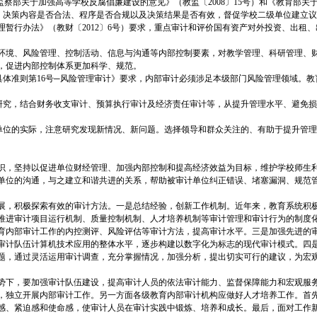
察部关于加强高等学校反腐倡廉建设的意见》（教监〔2008〕15号）和《教育部关于
行、决策内容是否合法、程序是否合规以及决策结果是否有效，督促学校二级单位建立
暂行办法》（教财〔2012〕6号）要求，重点审计和评价国有资产对外投资、出租
环境、风险管理、控制活动、信息与沟通等内部控制要素，对教学管理、科研管理、
，促进内部控制体系更加科学、规范。
具体准则第16号─风险管理审计》要求，内部审计必须涉足本级部门风险管理领域。
的研究，结合财务收支审计、预算执行审计及经济责任审计等，从提升管理水平、避免
本单位的实际，注意研究发现新情况、新问题。选择领导和群众关注的、有助于提升管
识，坚持以促进单位财经管理、加强内部控制和提高经济效益为目标，维护学校师生
单位的沟通，与之建立和谐共进的关系，帮助被审计单位纠正错误、堵塞漏洞、规范管
展，积极探索有效的审计方法。一是总结经验，创新工作机制。近年来，教育系统积
推进审计项目运行机制、质量控制机制、人才培养机制等审计管理和审计行为的制度
育内部审计工作的内控测评、风险评估等审计方法，提高审计水平。三是加强先进的
审计队伍计算机技术应用的整体水平，逐步构建以数字化为标志的现代审计模式。四
题，通过灵活运用审计调查，充分掌握情况，加强分析，提出切实可行的建议，为宏
势下，要加强审计队伍建设，提高审计人员的依法审计能力、监督保障能力和宏观服
，独立开展内部审计工作。另一方面各级教育内部审计机构应做好人才培养工作。首
感、紧迫感和使命感，使审计人员在审计实践中锻炼、培养和成长。最后，面对工作