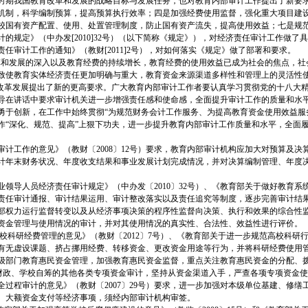
今后一段时期我国教育改革和发展的战略目标与发展任务，也对教育内部审计工作提出了
机制，科学编制预算，提高预算执行效率；四是加强经费使用监督，强化重大项目建
校国有资产配置、使用、处置管理制度，防止国有资产流失，提高使用效益；七是规
计的规定》（中办发[2010]32号）（以下简称《规定》），对经济责任审计工作
任审计工作的通知》（教财[2011]2号），对如何落实《规定》做了部署和要求。
育改革和发展的深入以及教育经费的持续增长，教育经费的使用效益已成为社会的焦点
致使教育实体经济责任更加明确与重大，教育资金来源渠道多样性和管理上的灵活性
育改革发展提出了新的更高要求。广大教育内部审计工作者要认真学习贯彻党的十八大
务院领导在讲话中要求审计机关进一步增强责任感和使命感，全面提升审计工作的质量和
勇于创新，在工作中始终贯彻“为规范财务会计工作服务、为提高教育资金使用效益服务
作“深化、规范、提高”上狠下功夫，进一步提升教育内部审计工作质量和水平，全面
计工作的意见》（教财〔2008〕12号）要求，教育内部审计机构应加大对预算及
计年末财务状况、年度收支结果和事业发展计划完成情况，并对决算编制管理、年度
领导人员经济责任审计规定》（中办发〔2010〕32号）、《教育部关于做好教育系
责任审计通报、审计结果运用、审计整改落实以及责任追究等制度，逐步完善审计结
部权力运行监督转变以及从经济事项决策的程序性监督向决策、执行和效果的综合性
资金管理与使用情况的审计，并对其使用情况的真实性、合法性、效益性进行评价。
科研经费管理的意见》（教财〔2012〕7号）、《教育部关于进一步规范高校科研行为
有无虚设课题、挤占挪用经费、转移资金、更改资金用途等行为，并将科研经费使用
级部门教育惠民资金管理，加强教育惠民资金监督，重点关注教育惠民资金的分配、
、地方财政、学校自筹的其他各类专项资金审计，坚持从资金渠道入手，严查各项专项资
过程审计的意见》（教财〔2007〕29号）要求，进一步加强对本级单位基建、修
、大额资金支付等经济事项，须经内部审计机构审签。